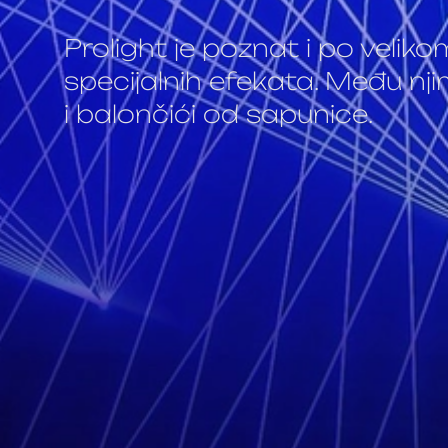
Prolight je poznat i po velikom
specijalnih efekata. Među njim
i balončići od sapunice.