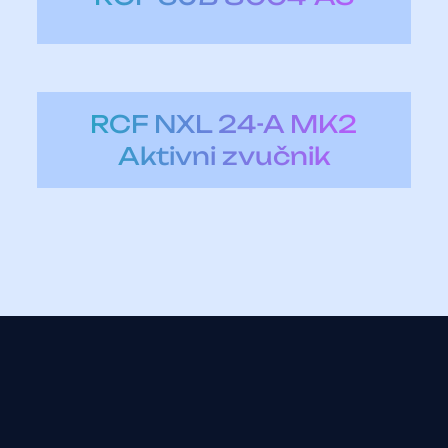
RCF NXL 24-A MK2
Aktivni zvučnik