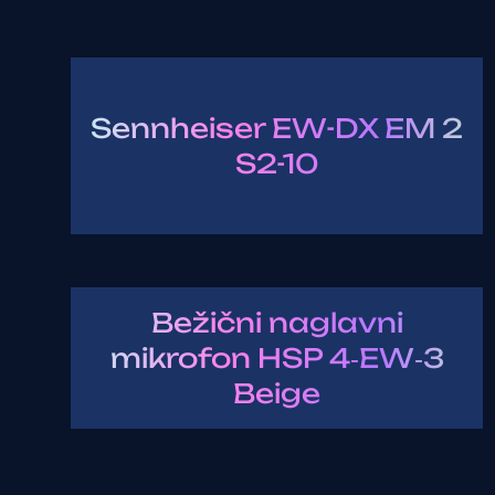
Sennheiser EW-DX EM 2
S2-10
Bežični naglavni
mikrofon HSP 4‑EW‑3
Beige