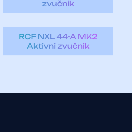
zvučnik
RCF NXL 44-A MK2
Aktivni zvučnik