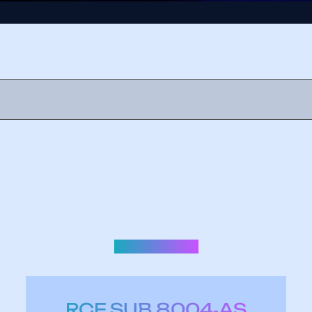
OZVUČENJE
RCF SUB 8004‑AS