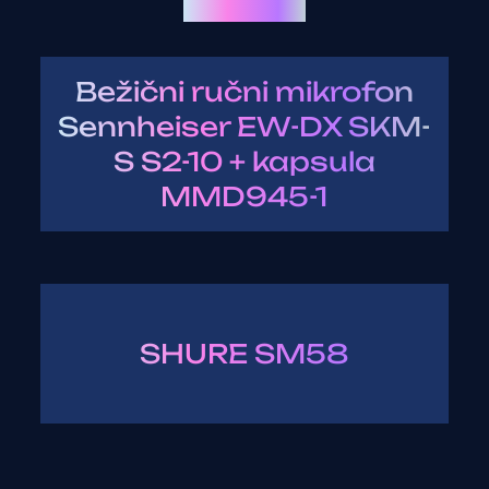
MIKROFONI
Bežični ručni mikrofon
Sennheiser EW-DX SKM-
S S2-10 + kapsula
MMD945-1
SHURE SM58