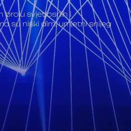
 broju svjetlosnih i
a su niski dim, umjetni snijeg