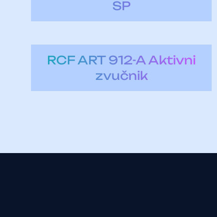
SP
RCF ART 912-A Aktivni
zvučnik