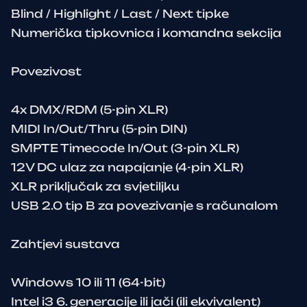
Blind / Highlight / Last / Next tipke
Numerička tipkovnica i komandna sekcija
Povezivost
4x DMX/RDM (5-pin XLR)
MIDI In/Out/Thru (5-pin DIN)
SMPTE Timecode In/Out (3-pin XLR)
12V DC ulaz za napajanje (4-pin XLR)
XLR priključak za svjetiljku
USB 2.0 tip B za povezivanje s računalom
Zahtjevi sustava
Windows 10 ili 11 (64-bit)
Intel i3 6. generacije ili jači (ili ekvivalent)