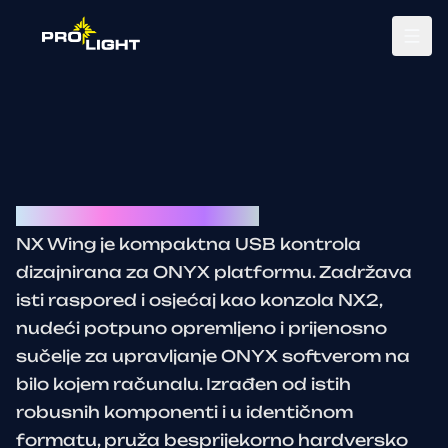
Tog
Obsidian control NX-Wing
NX Wing je kompaktna USB kontrola
dizajnirana za ONYX platformu. Zadržava
isti raspored i osjećaj kao konzola NX2,
nudeći potpuno opremljeno i prijenosno
sučelje za upravljanje ONYX softverom na
bilo kojem računalu. Izrađen od istih
robusnih komponenti i u identičnom
formatu, pruža besprijekorno hardversko