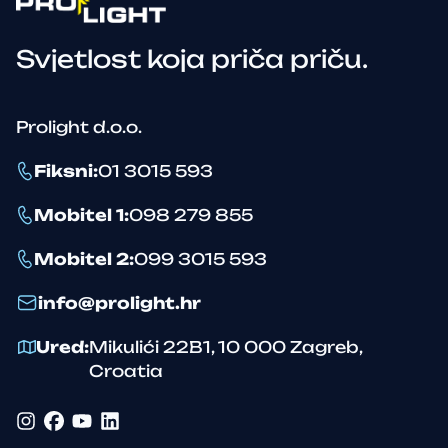
Svjetlost koja priča priču.
Prolight d.o.o.
Fiksni
:
01 3015 593
Mobitel 1
:
098 279 855
Mobitel 2
:
099 3015 593
info@prolight.hr
Ured
:
Mikulići 22B1
,
10 000
Zagreb
,
Croatia
Instagram
Facebook
YouTube
LinkedIn