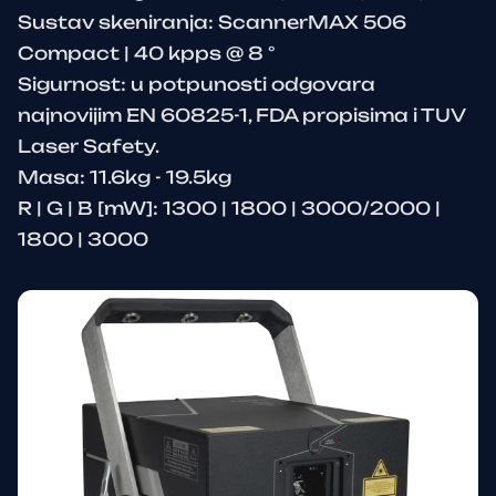
Sustav skeniranja: ScannerMAX 506
Compact | 40 kpps @ 8 °
Sigurnost: u potpunosti odgovara
najnovijim EN 60825-1, FDA propisima i TUV
Laser Safety.
Masa: 11.6kg - 19.5kg
R | G | B [mW]: 1300 | 1800 | 3000/2000 |
1800 | 3000