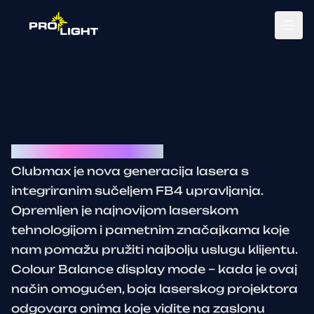
Tog
Kvant Clubmax 6-40W
Clubmax je nova generacija lasera s
integriranim sučeljem FB4 upravljanja.
Opremljen je najnovijom laserskom
tehnologijom i pametnim značajkama koje
nam pomažu pružiti najbolju uslugu klijentu.
Colour Balance display mode – kada je ovaj
način omogućen, boja laserskog projektora
odgovara onima koje vidite na zaslonu