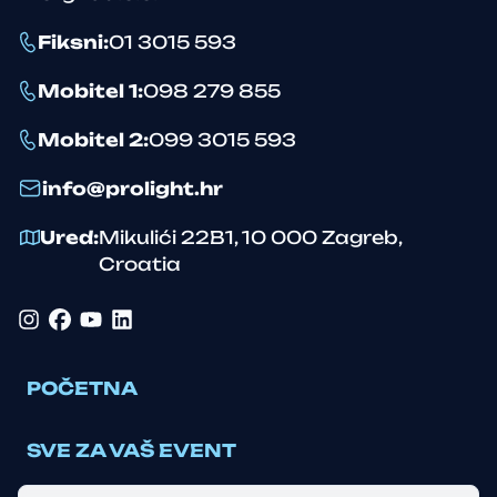
Fiksni
:
01 3015 593
Mobitel 1
:
098 279 855
Mobitel 2
:
099 3015 593
info@prolight.hr
Ured
:
Mikulići 22B1
,
10 000
Zagreb
,
Croatia
Instagram
Facebook
YouTube
LinkedIn
POČETNA
SVE ZA VAŠ EVENT