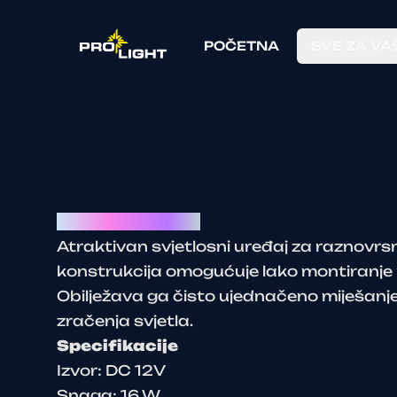
POČETNA
SVE ZA VA
LED Pixel Tube 1m
Atraktivan svjetlosni uređaj za raznovr
konstrukcija omogućuje lako montiranje 
Obilježava ga čisto ujednačeno miješanje 
zračenja svjetla.
Specifikacije
Izvor: DC 12V
Snaga: 16 W