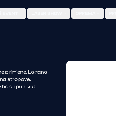
Š EVENT
LASER SHOW
OPREMA
PR
sne primjene. Lagana
na stropove.
boja i puni kut