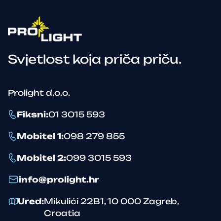
Svjetlost koja priča priču.
Prolight d.o.o.
Fiksni
:
01 3015 593
Mobitel 1
:
098 279 855
Mobitel 2
:
099 3015 593
info@prolight.hr
Ured
:
Mikulići 22B1
,
10 000
Zagreb
,
Croatia