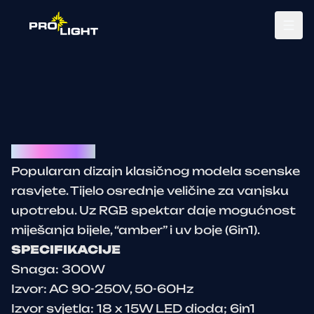
Tog
LED PSD 618
Popularan dizajn klasičnog modela scenske
rasvjete. Tijelo osrednje veličine za vanjsku
upotrebu. Uz RGB spektar daje mogućnost
miješanja bijele, “amber” i uv boje (6in1).
SPECIFIKACIJE
Snaga: 300W
Izvor: AC 90-250V, 50-60Hz
Izvor svjetla: 18 x 15W LED dioda; 6in1