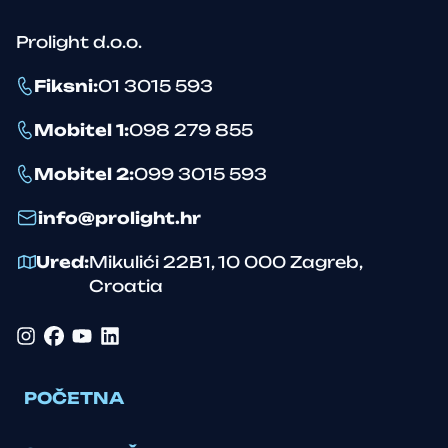
Prolight d.o.o.
Fiksni
:
01 3015 593
Mobitel 1
:
098 279 855
Mobitel 2
:
099 3015 593
info@prolight.hr
Ured
:
Mikulići 22B1
,
10 000
Zagreb
,
Croatia
Instagram
Facebook
YouTube
LinkedIn
POČETNA