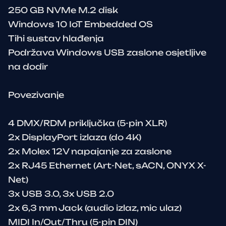
250 GB NVMe M.2 disk
Windows 10 IoT Embedded OS
Tihi sustav hlađenja
Podržava Windows USB zaslone osjetljive
na dodir
Povezivanje
4 DMX/RDM priključka (5-pin XLR)
2x DisplayPort izlaza (do 4K)
2x Molex 12V napajanje za zaslone
2x RJ45 Ethernet (Art-Net, sACN, ONYX X-
Net)
3x USB 3.0, 3x USB 2.0
2x 6,3 mm Jack (audio izlaz, mic ulaz)
MIDI In/Out/Thru (5-pin DIN)