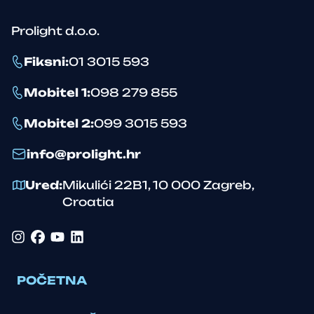
Prolight d.o.o.
Fiksni
:
01 3015 593
Mobitel 1
:
098 279 855
Mobitel 2
:
099 3015 593
info@prolight.hr
Ured
:
Mikulići 22B1
,
10 000
Zagreb
,
Croatia
Instagram
Facebook
YouTube
LinkedIn
POČETNA