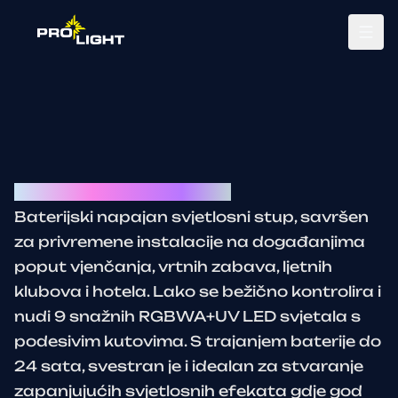
Tog
LED Battery Luminus Pole
Baterijski napajan svjetlosni stup, savršen
za privremene instalacije na događanjima
poput vjenčanja, vrtnih zabava, ljetnih
klubova i hotela. Lako se bežično kontrolira i
nudi 9 snažnih RGBWA+UV LED svjetala s
podesivim kutovima. S trajanjem baterije do
24 sata, svestran je i idealan za stvaranje
zapanjujućih svjetlosnih efekata gdje god