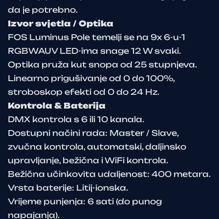
da je potrebno.
Izvor svjetla / Optika
FOS Luminus Pole temelji se na 9x 6-u-1
RGBWAUV LED-ima snage 12 W svaki.
Optika pruža kut snopa od 25 stupnjeva.
Linearno prigušivanje od 0 do 100%,
stroboskop efekti od 0 do 24 Hz.
Kontrola & Baterija
DMX kontrola s 6 ili 10 kanala.
Dostupni načini rada: Master / Slave,
zvučna kontrola, automatski, daljinsko
upravljanje, bežična i WiFi kontrola.
Bežična učinkovita udaljenost: 400 metara.
Vrsta baterije: Litij-ionska.
Vrijeme punjenja: 6 sati (do punog
napajanja).