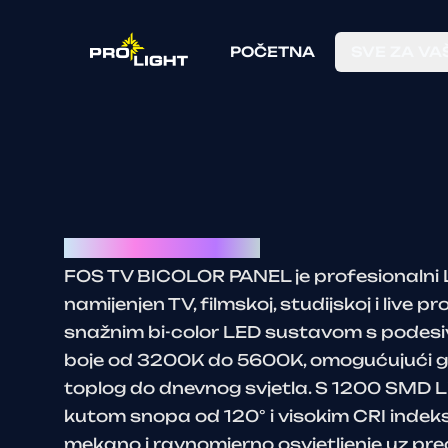
POČETNA
SVE ZA VA
FOS TV Bicolor panel
FOS TV BICOLOR PANEL je profesionalni L
namijenjen TV, filmskoj, studijskoj i live pr
snažnim bi-color LED sustavom s pode
boje od 3200K do 5600K, omogućujući gla
toplog do dnevnog svjetla. S 1200 SMD L
kutom snopa od 120° i visokim CRI indek
mekano i ravnomjerno osvjetljenje uz pre