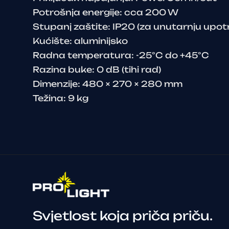
Potrošnja energije: cca 200 W
Stupanj zaštite: IP20 (za unutarnju upot
Kućište: aluminijsko
Radna temperatura: -25°C do +45°C
Razina buke: 0 dB (tihi rad)
Dimenzije: 480 × 270 × 280 mm
Težina: 9 kg
Svjetlost koja priča priču.