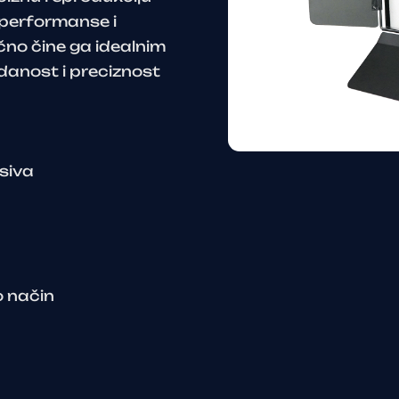
e performanse i
učno čine ga idealnim
danost i preciznost
siva
o način