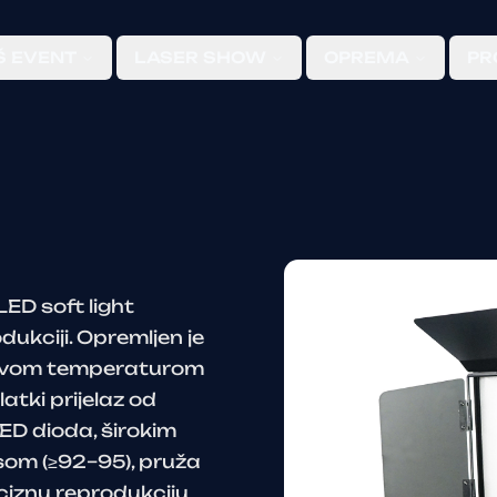
Š EVENT
LASER SHOW
OPREMA
PR
ED soft light
odukciji. Opremljen je
sivom temperaturom
tki prijelaz od
ED dioda, širokim
som (≥92–95), pruža
ciznu reprodukciju