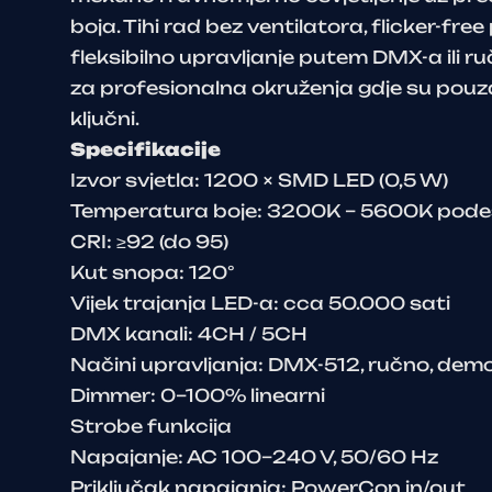
boja. Tihi rad bez ventilatora, flicker-fre
fleksibilno upravljanje putem DMX-a ili r
za profesionalna okruženja gdje su pouz
ključni.
Specifikacije
Izvor svjetla: 1200 × SMD LED (0,5 W)
Temperatura boje: 3200K – 5600K pode
CRI: ≥92 (do 95)
Kut snopa: 120°
Vijek trajanja LED-a: cca 50.000 sati
DMX kanali: 4CH / 5CH
Načini upravljanja: DMX-512, ručno, dem
Dimmer: 0–100% linearni
Strobe funkcija
Napajanje: AC 100–240 V, 50/60 Hz
Priključak napajanja: PowerCon in/out