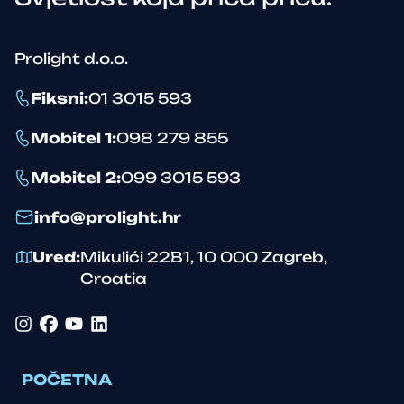
Prolight d.o.o.
Fiksni
:
01 3015 593
Mobitel 1
:
098 279 855
Mobitel 2
:
099 3015 593
info@prolight.hr
Ured
:
Mikulići 22B1
,
10 000
Zagreb
,
Croatia
Instagram
Facebook
YouTube
LinkedIn
POČETNA