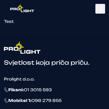
Tog
Test
Svjetlost koja priča priču.
Prolight d.o.o.
Fiksni
:
01 3015 593
Mobitel 1
:
098 279 855