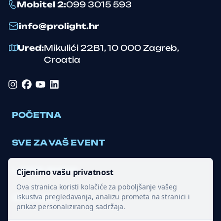
Mobitel 2
:
099 3015 593
info@prolight.hr
Ured
:
Mikulići 22B1
,
10 000
Zagreb
,
Croatia
Instagram
Facebook
YouTube
LinkedIn
POČETNA
SVE ZA VAŠ EVENT
LASER SHOW
Cijenimo vašu privatnost
Ova stranica koristi kolačiće za poboljšanje vašeg
iskustva pregledavanja, analizu prometa na stranici i
OPREMA
prikaz personaliziranog sadržaja.