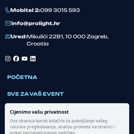
Mobitel 2
:
099 3015 593
info@prolight.hr
Ured
:
Mikulići 22B1
,
10 000
Zagreb
,
Croatia
Instagram
Facebook
YouTube
LinkedIn
POČETNA
SVE ZA VAŠ EVENT
LASER SHOW
Cijenimo vašu privatnost
Ova stranica koristi kolačiće za poboljšanje vašeg
iskustva pregledavanja, analizu prometa na stranici i
OPREMA
prikaz personaliziranog sadržaja.