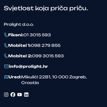
Svjetlost koja priča priču.
Prolight d.o.o.
Fiksni
:
01 3015 593
Mobitel 1
:
098 279 855
Mobitel 2
:
099 3015 593
info@prolight.hr
Ured
:
Mikulići 22B1
,
10 000
Zagreb
,
Croatia
Instagram
Facebook
YouTube
LinkedIn