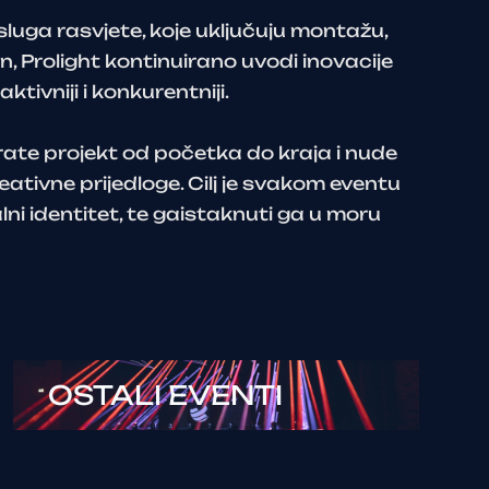
uga rasvjete, koje uključuju montažu,
n, Prolight kontinuirano uvodi inovacije
aktivniji i konkurentniji.
rate projekt od početka do kraja i nude
reativne prijedloge. Cilj je svakom eventu
lni identitet, te gaistaknuti ga u moru
OSTALI EVENTI