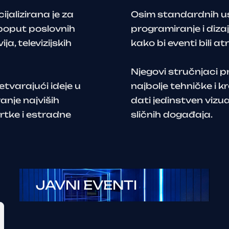
jalizirana je za
Osim standardnih usl
 poput poslovnih
programiranje i dizaj
a, televizijskih
kako bi eventi bili atr
Njegovi stručnjaci p
etvarajući ideje u
najbolje tehničke i k
anje najviših
dati jedinstven vizua
vrtke i estradne
sličnih događaja.
JAVNI EVENTI