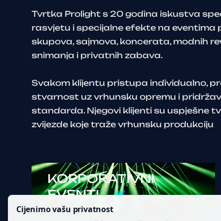
Tvrtka Prolight s 20 godina iskustva speci
rasvjetu i specijalne efekte na eventima
skupova, sajmova, koncerata, modnih revij
snimanja i privatnih zabava.
Svakom klijentu pristupa individualno, pr
stvarnost uz vrhunsku opremu i pridržav
standarda. Njegovi klijenti su uspješne t
zvijezde koje traže vrhunsku produkciju
KORPORATIVNI
EVENTI
Cijenimo vašu privatnost