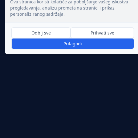
Ova stranica koristi kolačiće za poboljšanje vašeg iskustva
pregledavanja, analizu prometa na stranici i prikaz
personaliziranog sadržaja.
Odbij sve
Prihvati sve
Prilagodi
Svjetlost koja priča priču.
Prolight d.o.o.
Fiksni
:
01 3015 593