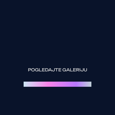
POGLEDAJTE GALERIJU
Svaki event je priča za sebe: