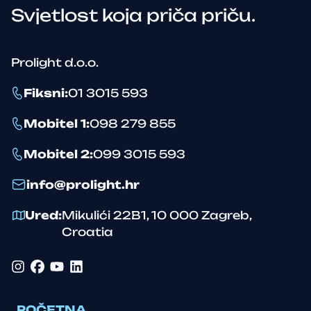
Svjetlost koja priča priču.
Prolight d.o.o.
Fiksni
:
01 3015 593
Mobitel 1
:
098 279 855
Mobitel 2
:
099 3015 593
info@prolight.hr
Ured
:
Mikulići 22B1
,
10 000
Zagreb
,
Croatia
Instagram
Facebook
YouTube
LinkedIn
POČETNA