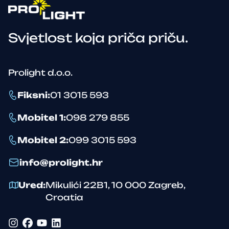
Svjetlost koja priča priču.
Prolight d.o.o.
Fiksni
:
01 3015 593
Mobitel 1
:
098 279 855
Mobitel 2
:
099 3015 593
info@prolight.hr
Ured
:
Mikulići 22B1
,
10 000
Zagreb
,
Croatia