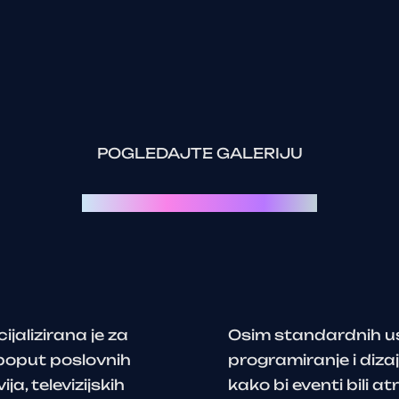
POGLEDAJTE GALERIJU
Svaki event je priča za sebe:
jalizirana je za
Osim standardnih usl
 poput poslovnih
programiranje i dizaj
a, televizijskih
kako bi eventi bili atr