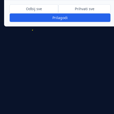
Odbij sve
Prihvati sve
Prilagodi
Svjetlost koja priča priču.
Prolight d.o.o.
Fiksni
:
01 3015 593
Mobitel 1
:
098 279 855
Mobitel 2
:
099 3015 593
info@prolight.hr