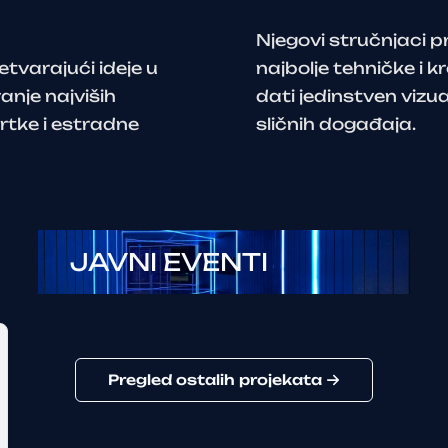
Njegovi stručnjaci p
etvarajući ideje u
najbolje tehničke i k
anje najviših
dati jedinstven vizua
vrtke i estradne
sličnih događaja.
JAVNI EVENTI
Pregled ostalih projekata