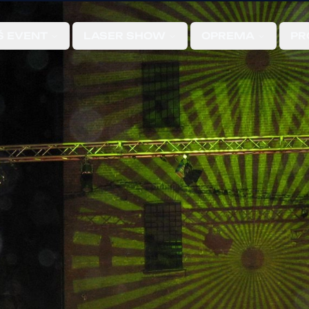
Š EVENT
LASER SHOW
OPREMA
PR