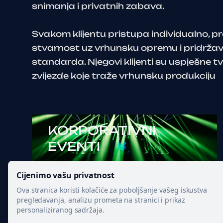
snimanja i privatnih zabava.
Svakom klijentu pristupa individualno, pr
stvarnost uz vrhunsku opremu i pridržav
standarda. Njegovi klijenti su uspješne t
zvijezde koje traže vrhunsku produkciju
KORPORATIVNI
EVENTI
Cijenimo vašu privatnost
Ova stranica koristi kolačiće za poboljšanje vašeg iskustva
pregledavanja, analizu prometa na stranici i prikaz
personaliziranog sadržaja.