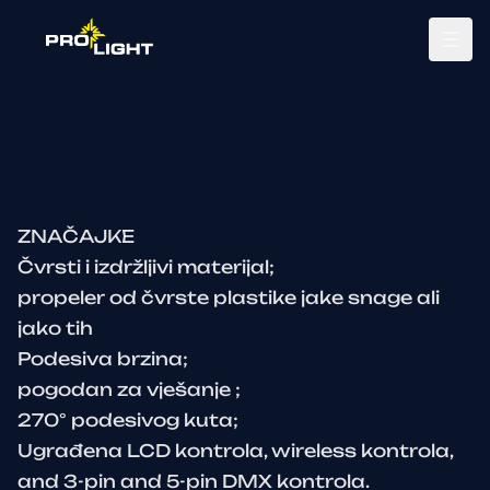
Tog
ZNAČAJKE
Čvrsti i izdržljivi materijal;
propeler od čvrste plastike jake snage ali
jako tih
Podesiva brzina;
pogodan za vješanje ;
270° podesivog kuta;
Ugrađena LCD kontrola, wireless kontrola,
and 3-pin and 5-pin DMX kontrola.