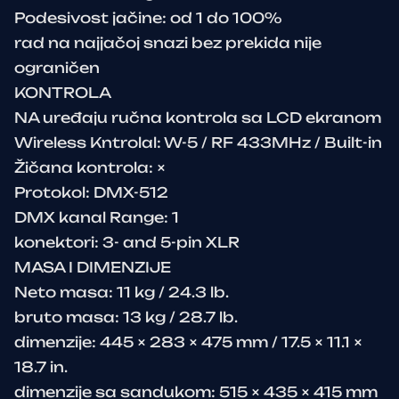
Podesivost jačine: od 1 do 100%
rad na najjačoj snazi bez prekida nije
ograničen
KONTROLA
NA uređaju ručna kontrola sa LCD ekranom
Wireless Kntrolal: W-5 / RF 433MHz / Built-in
Žičana kontrola: ×
Protokol: DMX-512
DMX kanal Range: 1
konektori: 3- and 5-pin XLR
MASA I DIMENZIJE
Neto masa: 11 kg / 24.3 lb.
bruto masa: 13 kg / 28.7 lb.
dimenzije: 445 × 283 × 475 mm / 17.5 × 11.1 ×
18.7 in.
dimenzije sa sandukom: 515 × 435 × 415 mm