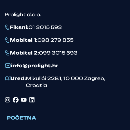
Prolight d.o.o.
Fiksni
:
01 3015 593
Mobitel 1
:
098 279 855
Mobitel 2
:
099 3015 593
info@prolight.hr
Ured
:
Mikulići 22B1
,
10 000
Zagreb
,
Croatia
Instagram
Facebook
YouTube
LinkedIn
POČETNA