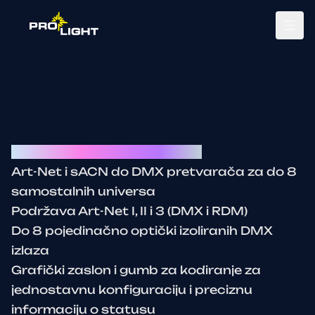
Tog
Swisson Artnet NODE 8 port
Art-Net i sACN do DMX pretvarača za do 8
samostalnih universa
Podržava Art-Net I, II i 3 (DMX i RDM)
Do 8 pojedinačno optički izoliranih DMX
izlaza
Grafički zaslon i gumb za kodiranje za
jednostavnu konfiguraciju i preciznu
informaciju o statusu