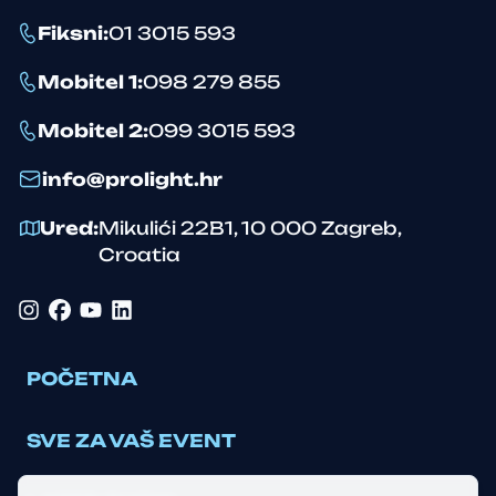
Fiksni
:
01 3015 593
Mobitel 1
:
098 279 855
Mobitel 2
:
099 3015 593
info@prolight.hr
Ured
:
Mikulići 22B1
,
10 000
Zagreb
,
Croatia
Instagram
Facebook
YouTube
LinkedIn
POČETNA
SVE ZA VAŠ EVENT