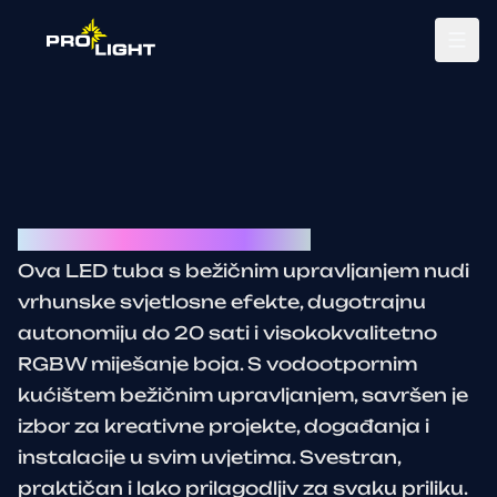
Tog
LED Battery Atlas tube IP65
Ova LED tuba s bežičnim upravljanjem nudi
vrhunske svjetlosne efekte, dugotrajnu
autonomiju do 20 sati i visokokvalitetno
RGBW miješanje boja. S vodootpornim
kućištem bežičnim upravljanjem, savršen je
izbor za kreativne projekte, događanja i
instalacije u svim uvjetima. Svestran,
praktičan i lako prilagodljiv za svaku priliku.