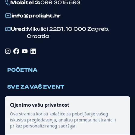
Mobitel 2
:
099 3015 593
info@prolight.hr
Ured
:
Mikulići 22B1
,
10 000
Zagreb
,
Croatia
Instagram
Facebook
YouTube
LinkedIn
POČETNA
SVE ZA VAŠ EVENT
LASER SHOW
Cijenimo vašu privatnost
Ova stranica koristi kolačiće za poboljšanje vašeg
iskustva pregledavanja, analizu prometa na stranici i
OPREMA
prikaz personaliziranog sadržaja.