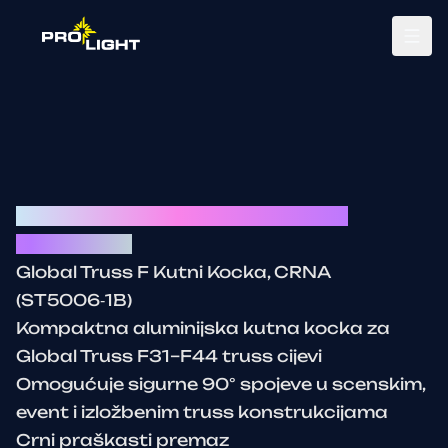
Tog
Global Truss F Corner Cube, BLACK
(ST5006‑1B)
Global Truss F Kutni Kocka, CRNA
(ST5006‑1B)
Kompaktna aluminijska kutna kocka za
Global Truss F31–F44 truss cijevi
Omogućuje sigurne 90° spojeve u scenskim,
event i izložbenim truss konstrukcijama
Crni praškasti premaz