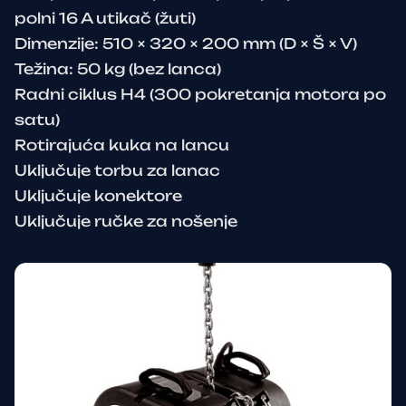
polni 16 A utikač (žuti)
Dimenzije: 510 × 320 × 200 mm (D × Š × V)
Težina: 50 kg (bez lanca)
Radni ciklus H4 (300 pokretanja motora po
satu)
Rotirajuća kuka na lancu
Uključuje torbu za lanac
Uključuje konektore
Uključuje ručke za nošenje