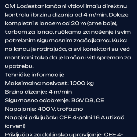
CM Lodestar lančani vitlovi imaju direktnu
kontrolu i brzinu dizanja od 4 m/min. Dolaze
kompletni s lancem od 20 m (crne boje),
torbom za lanac, ručkama za nošenje i svim
potrebnim sigurnosnim značajkama. Kuka
na lancu je rotirajuća, a svi konektori su već
montirani tako da je lančani vitl spreman za
upotrebu.
Tehničke informacije
Maksimalna nosivost: 1000 kg
Brzina dizanja: 4 m/min
Sigurnosno odobrenje: BGV D8, CE
Napajanje: 400 V, trofazno
Napojni priključak: CEE 4-polni 16 A utikač
(crveni)
Priključak za daljinsko upravljanje: CEE 4-