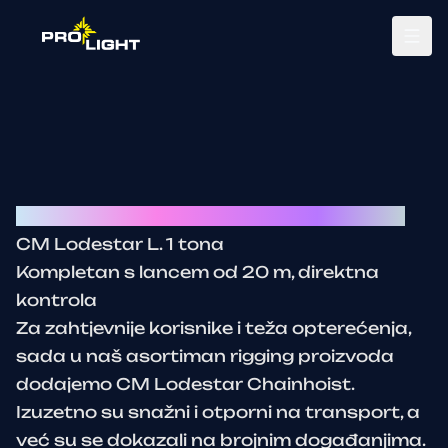
Tog
CM Lodestar 1T - motor za dizanje rampe
CM Lodestar L. 1 tona
Kompletan s lancem od 20 m, direktna
kontrola
Za zahtjevnije korisnike i teža opterećenja,
sada u naš asortiman rigging proizvoda
dodajemo CM Lodestar Chainhoist.
Izuzetno su snažni i otporni na transport, a
već su se dokazali na brojnim događanjima.