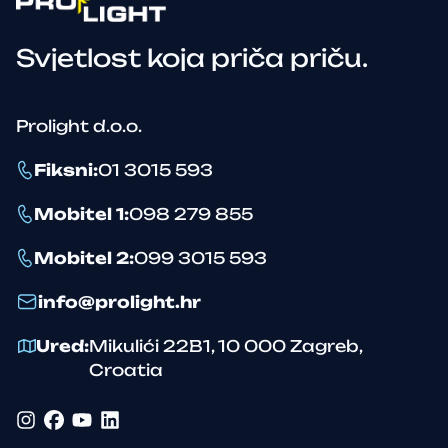
Svjetlost koja priča priču.
Prolight d.o.o.
Fiksni
:
01 3015 593
Mobitel 1
:
098 279 855
Mobitel 2
:
099 3015 593
info@prolight.hr
Ured
:
Mikulići 22B1
,
10 000
Zagreb
,
Croatia
Instagram
Facebook
YouTube
LinkedIn