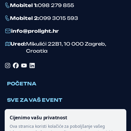
Mobitel 1
:
098 279 855
Mobitel 2
:
099 3015 593
info@prolight.hr
Ured
:
Mikulići 22B1
,
10 000
Zagreb
,
Croatia
Instagram
Facebook
YouTube
LinkedIn
POČETNA
SVE ZA VAŠ EVENT
LASER SHOW
Cijenimo vašu privatnost
Ova stranica koristi kolačiće za poboljšanje vašeg