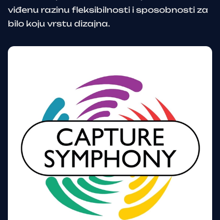
viđenu razinu fleksibilnosti i sposobnosti za
bilo koju vrstu dizajna.