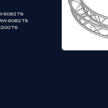
AW 6082 T6
N AW 6082 T6
42200 T6