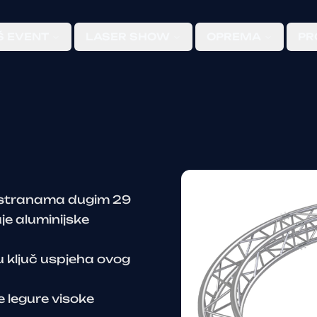
Š EVENT
LASER SHOW
OPREMA
PR
a stranama dugim 29
uje aluminijske
su ključ uspjeha ovog
 legure visoke