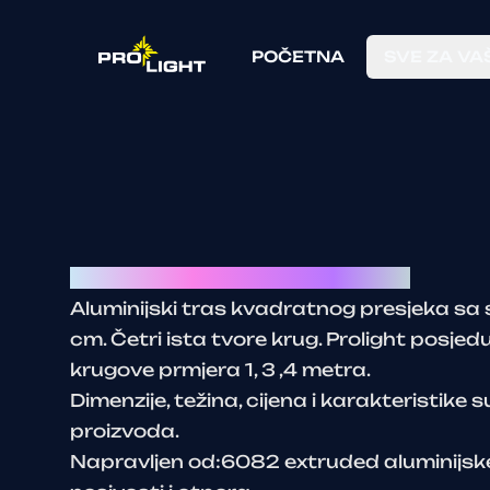
POČETNA
SVE ZA VA
Aluminijski krug promjera 2, 3, 4m
Aluminijski tras kvadratnog presjeka s
cm. Četri ista tvore krug. Prolight posjed
krugove prmjera 1, 3 ,4 metra.
Dimenzije, težina, cijena i karakteristike 
proizvoda.
Napravljen od:6082 extruded aluminijske