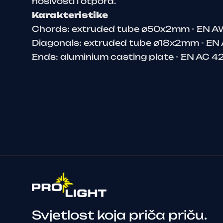
nosivosti i otpora.
Karakteristike
Chords: extruded tube ø50x2mm - EN 
Diagonals: extruded tube ø18x2mm - E
Ends: aluminium casting plate - EN AC 
Svjetlost koja priča priču.