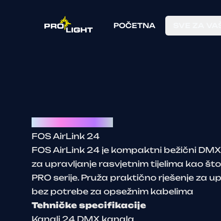
POČETNA
SVE ZA VA
Airlink 24ch mixer
FOS AirLink 24
FOS AirLink 24 je kompaktni bežični DMX 
za upravljanje rasvjetnim tijelima kao št
PRO serije. Pruža praktično rješenje za u
bez potrebe za opsežnim kabelima
Tehničke specifikacije
Kanali 24 DMX kanala