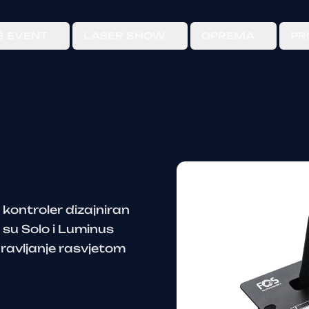
Š EVENT
LASER SHOW
OPREMA
PR
kontroler dizajniran
o su Solo i Luminus
pravljanje rasvjetom