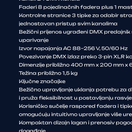
Faderi 8 pojedinačnih fadera plus 1 mas
Kontrolne stranice 3 tipke za odabir str
jednostavan pristup svim kanalima
Bežični prijenos ugrađeni DMX predajnik
uparivanje
Izvor napajanja AC 88–256 V, 50/60 Hz
Povezivanje DMX izlaz preko 3-pin XLR k
Dimenzije približno 400 mm x 200 mm x
Težina približno 1,5 kg
Ključne značajke
Bežično upravljanje uklanja potrebu za
i pruža fleksibilnost u postavljanju rasvj
Korisničko sučelje raspored fadera i tipk
omogućuju intuitivno upravljanje više ur
Kompaktan dizajn lagan i prenosiv pogod
događaje