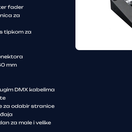
ter fader
anica za
 s tipkom za
onektora
 60 mm
 dugim DMX kabelima
ete
e za odabir stranice
eđaja
an za male i velike