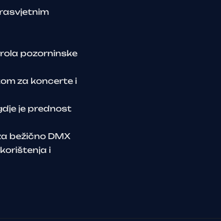
rasvjetnim
trola pozorninske
tom za koncerte i
gdje je prednost
 za bežično DMX
orištenja i