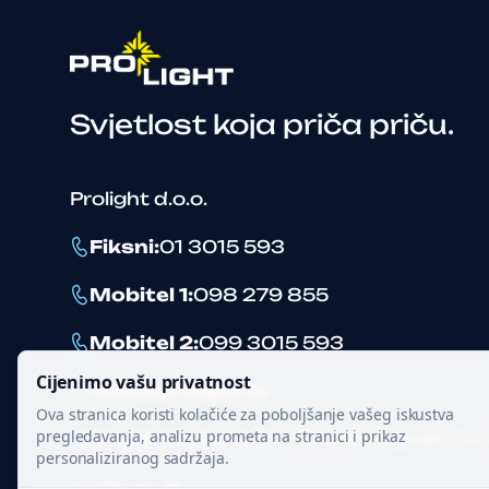
Svjetlost koja priča priču.
Prolight d.o.o.
Fiksni
:
01 3015 593
Mobitel 1
:
098 279 855
Mobitel 2
:
099 3015 593
Cijenimo vašu privatnost
info@prolight.hr
Ova stranica koristi kolačiće za poboljšanje vašeg iskustva
pregledavanja, analizu prometa na stranici i prikaz
Ured
:
Mikulići 22B1
,
10 000
Zagreb
,
Cro
personaliziranog sadržaja.