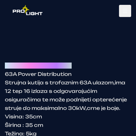
Tog
63A Power Distribution
63A Power Distribution
Strujna kutija s trofaznim 63A ulazom,ima
12 tep 16 izlaza s odgovarajućim
osiguračima te može podnijeti opterećenje
struje do maksimalno 30kW,crne je boje.
Visina: 35cm
Širina : 35 cm
Težina: 5kg