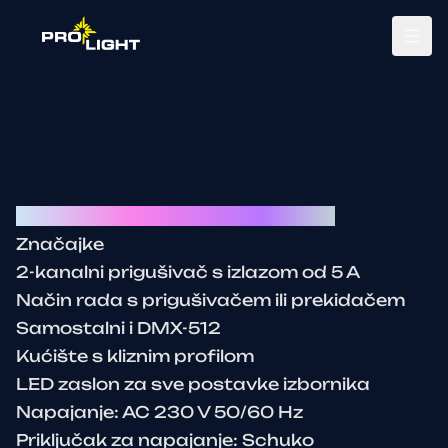
Tog
2 Channel dimmer with 5A output
Značajke
2-kanalni prigušivač s izlazom od 5 A
Način rada s prigušivačem ili prekidačem
Samostalni i DMX-512
Kućište s kliznim profilom
LED zaslon za sve postavke izbornika
Napajanje: AC 230 V 50/60 Hz
Priključak za napajanje: Schuko