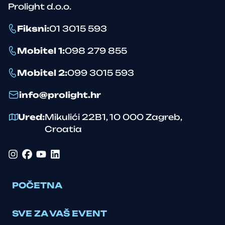
Prolight d.o.o.
Fiksni
:
01 3015 593
Mobitel 1
:
098 279 855
Mobitel 2
:
099 3015 593
info@prolight.hr
Ured
:
Mikulići 22B1
,
10 000
Zagreb
,
Croatia
Instagram
Facebook
YouTube
LinkedIn
POČETNA
SVE ZA VAŠ EVENT