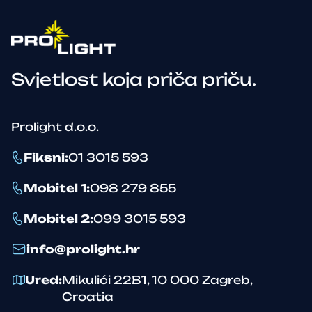
Svjetlost koja priča priču.
Prolight d.o.o.
Fiksni
:
01 3015 593
Mobitel 1
:
098 279 855
Mobitel 2
:
099 3015 593
info@prolight.hr
Ured
:
Mikulići 22B1
,
10 000
Zagreb
,
Croatia