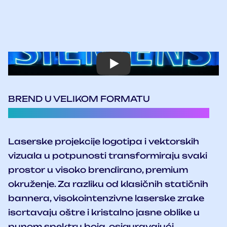
BREND U VELIKOM FORMATU
Laserski logotipi i upečatljive 3D animacije
Laserske projekcije logotipa i vektorskih
vizuala u potpunosti transformiraju svaki
prostor u visoko brendirano, premium
okruženje. Za razliku od klasičnih statičnih
bannera, visokointenzivne laserske zrake
iscrtavaju oštre i kristalno jasne oblike u
punom spektru boja, osiguravajući