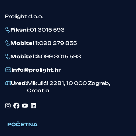
Prolight d.o.o.
Fiksni
:
01 3015 593
Mobitel 1
:
098 279 855
Mobitel 2
:
099 3015 593
info@prolight.hr
Ured
:
Mikulići 22B1
,
10 000
Zagreb
,
Croatia
Instagram
Facebook
YouTube
LinkedIn
POČETNA