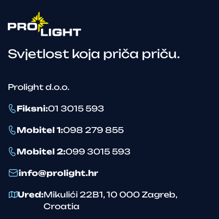
Svjetlost koja priča priču.
Prolight d.o.o.
Fiksni
:
01 3015 593
Mobitel 1
:
098 279 855
Mobitel 2
:
099 3015 593
info@prolight.hr
Ured
:
Mikulići 22B1
,
10 000
Zagreb
,
Croatia