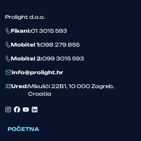
Prolight d.o.o.
Fiksni
:
01 3015 593
Mobitel 1
:
098 279 855
Mobitel 2
:
099 3015 593
info@prolight.hr
Ured
:
Mikulići 22B1
,
10 000
Zagreb
,
Croatia
Instagram
Facebook
YouTube
LinkedIn
POČETNA