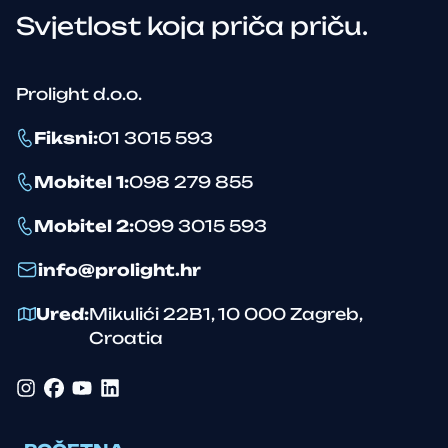
Svjetlost koja priča priču.
Prolight d.o.o.
Fiksni
:
01 3015 593
Mobitel 1
:
098 279 855
Mobitel 2
:
099 3015 593
info@prolight.hr
Ured
:
Mikulići 22B1
,
10 000
Zagreb
,
Croatia
Instagram
Facebook
YouTube
LinkedIn