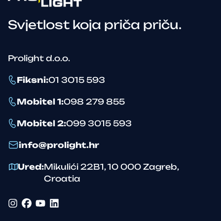
Svjetlost koja priča priču.
Prolight d.o.o.
Fiksni
:
01 3015 593
Mobitel 1
:
098 279 855
Mobitel 2
:
099 3015 593
info@prolight.hr
Ured
:
Mikulići 22B1
,
10 000
Zagreb
,
Croatia
Instagram
Facebook
YouTube
LinkedIn