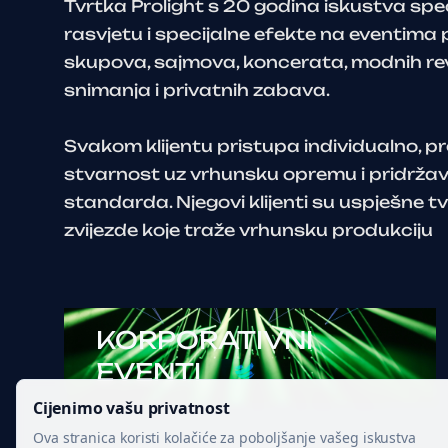
Tvrtka Prolight s 20 godina iskustva speci
rasvjetu i specijalne efekte na eventima
skupova, sajmova, koncerata, modnih revij
snimanja i privatnih zabava.
Svakom klijentu pristupa individualno, pr
stvarnost uz vrhunsku opremu i pridržav
standarda. Njegovi klijenti su uspješne t
zvijezde koje traže vrhunsku produkciju
KORPORATIVNI
EVENTI
Cijenimo vašu privatnost
Ova stranica koristi kolačiće za poboljšanje vašeg iskustva