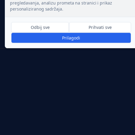
pregledavanja, analizu prometa na stranici i prikaz
personaliziranog sadržaja.
Odbij sve
Prihvati sve
Prilagodi
Svjetlost koja priča priču.
Prolight d.o.o.
Fiksni
:
01 3015 593
Mobitel 1
:
098 279 855