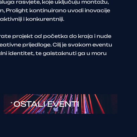
uga rasvjete, koje uključuju montažu,
n, Prolight kontinuirano uvodi inovacije
aktivniji i konkurentniji.
rate projekt od početka do kraja i nude
reativne prijedloge. Cilj je svakom eventu
lni identitet, te gaistaknuti ga u moru
OSTALI EVENTI