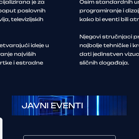
jalizirana je za
Osim standardnih usl
 poput poslovnih
programiranje i dizaj
a, televizijskih
kako bi eventi bili atr
Njegovi stručnjaci p
etvarajući ideje u
najbolje tehničke i k
anje najviših
dati jedinstven vizua
vrtke i estradne
sličnih događaja.
JAVNI EVENTI