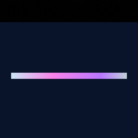
Biciklijada Večernjeg lista koncert Jarun